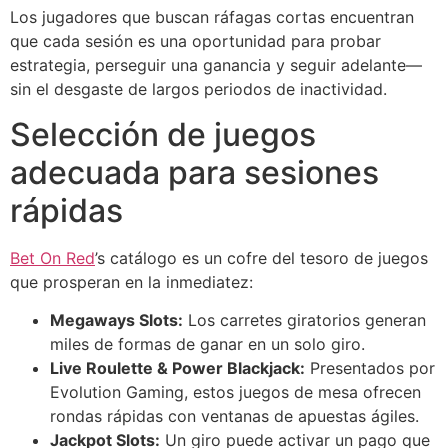
Los jugadores que buscan ráfagas cortas encuentran
que cada sesión es una oportunidad para probar
estrategia, perseguir una ganancia y seguir adelante—
sin el desgaste de largos periodos de inactividad.
Selección de juegos
adecuada para sesiones
rápidas
Bet On Red
’s catálogo es un cofre del tesoro de juegos
que prosperan en la inmediatez:
Megaways Slots:
Los carretes giratorios generan
miles de formas de ganar en un solo giro.
Live Roulette & Power Blackjack:
Presentados por
Evolution Gaming, estos juegos de mesa ofrecen
rondas rápidas con ventanas de apuestas ágiles.
Jackpot Slots:
Un giro puede activar un pago que