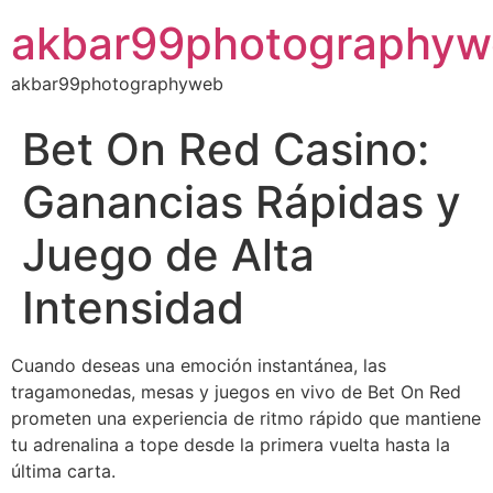
akbar99photography
akbar99photographyweb
Bet On Red Casino:
Ganancias Rápidas y
Juego de Alta
Intensidad
Cuando deseas una emoción instantánea, las
tragamonedas, mesas y juegos en vivo de Bet On Red
prometen una experiencia de ritmo rápido que mantiene
tu adrenalina a tope desde la primera vuelta hasta la
última carta.