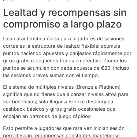
Lealtad y recompensas sin
compromiso a largo plazo
Una característica única para jugadores de sesiones
cortas es la estructura de lealtad flexible: acumula
puntos haciendo apuestas y canjéalos rápidamente por
giros gratis o pequeños bonos en efectivo. Como los
puntos se acumulan con cada apuesta de €20, incluso
las sesiones breves suman con el tiempo.
El sistema de múltiples niveles (Bronze a Platinum)
significa que no tienes que alcanzar niveles altos para
ver beneficios; solo llegar a Bronze desbloquea
cashback básicos y giros gratis ocasionales que
encajan en patrones de juego rápidos.
Esto permite a jugadores que rara vez inician sesión
pero desean recompensas constantes mantenerse