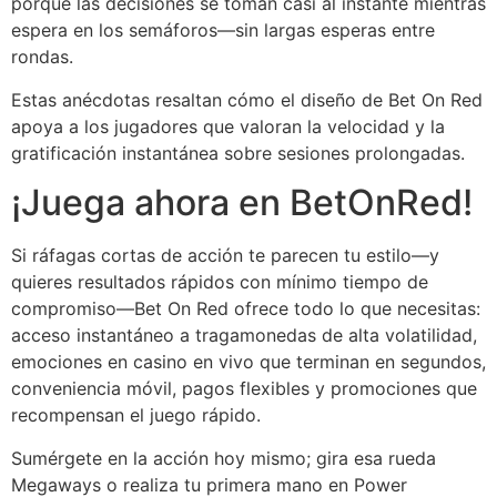
porque las decisiones se toman casi al instante mientras
espera en los semáforos—sin largas esperas entre
rondas.
Estas anécdotas resaltan cómo el diseño de Bet On Red
apoya a los jugadores que valoran la velocidad y la
gratificación instantánea sobre sesiones prolongadas.
¡Juega ahora en BetOnRed!
Si ráfagas cortas de acción te parecen tu estilo—y
quieres resultados rápidos con mínimo tiempo de
compromiso—Bet On Red ofrece todo lo que necesitas:
acceso instantáneo a tragamonedas de alta volatilidad,
emociones en casino en vivo que terminan en segundos,
conveniencia móvil, pagos flexibles y promociones que
recompensan el juego rápido.
Sumérgete en la acción hoy mismo; gira esa rueda
Megaways o realiza tu primera mano en Power