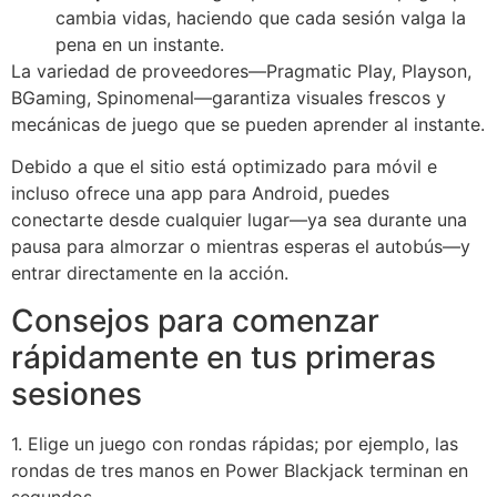
cambia vidas, haciendo que cada sesión valga la
pena en un instante.
La variedad de proveedores—Pragmatic Play, Playson,
BGaming, Spinomenal—garantiza visuales frescos y
mecánicas de juego que se pueden aprender al instante.
Debido a que el sitio está optimizado para móvil e
incluso ofrece una app para Android, puedes
conectarte desde cualquier lugar—ya sea durante una
pausa para almorzar o mientras esperas el autobús—y
entrar directamente en la acción.
Consejos para comenzar
rápidamente en tus primeras
sesiones
1. Elige un juego con rondas rápidas; por ejemplo, las
rondas de tres manos en Power Blackjack terminan en
segundos.