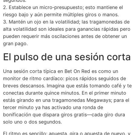
2. Establece un micro‑presupuesto; esto mantiene el
riesgo bajo y aún permite múltiples giros o manos.
3. Mantén un ojo en la volatilidad; las tragamonedas de
alta volatilidad son ideales para ganancias rápidas pero
pueden requerir más oscilaciones antes de obtener un
gran pago.
El pulso de una sesión corta
Una sesión corta típica en Bet On Red es como un
monitor de ritmo cardíaco: picos rápidos seguidos de
breves descansos. Imagina que estás tomando café y te
conectas durante quince minutos. En el primer minuto
estás girando en una tragamonedas Megaways; para el
tercer minuto ya has activado una ronda de
bonificación que dispara giros gratis—cada giro dura
solo uno o dos segundos.
El ritmo es sencillo: apuesta, gira o apuesta de nuevo, y