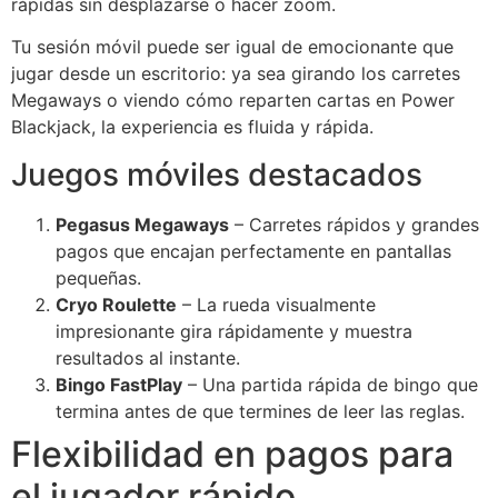
rápidas sin desplazarse o hacer zoom.
Tu sesión móvil puede ser igual de emocionante que
jugar desde un escritorio: ya sea girando los carretes
Megaways o viendo cómo reparten cartas en Power
Blackjack, la experiencia es fluida y rápida.
Juegos móviles destacados
Pegasus Megaways
– Carretes rápidos y grandes
pagos que encajan perfectamente en pantallas
pequeñas.
Cryo Roulette
– La rueda visualmente
impresionante gira rápidamente y muestra
resultados al instante.
Bingo FastPlay
– Una partida rápida de bingo que
termina antes de que termines de leer las reglas.
Flexibilidad en pagos para
el jugador rápido