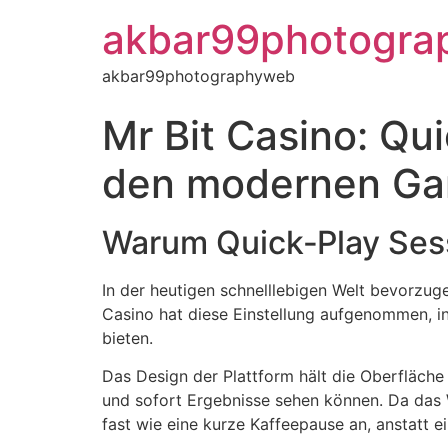
akbar99photogr
akbar99photographyweb
Mr Bit Casino: Qu
den modernen G
Warum Quick‑Play Sess
In der heutigen schnelllebigen Welt bevorzuge
Casino hat diese Einstellung aufgenommen, i
bieten.
Das Design der Plattform hält die Oberfläche 
und sofort Ergebnisse sehen können. Da das W
fast wie eine kurze Kaffeepause an, anstatt 