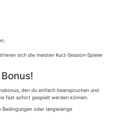
n.
ieren sich die meisten Kurz‑Session‑Spieler
t Bonus!
mensbonus, den du einfach beanspruchen und
ie fast sofort gespielt werden können.
xe Bedingungen oder langwierige