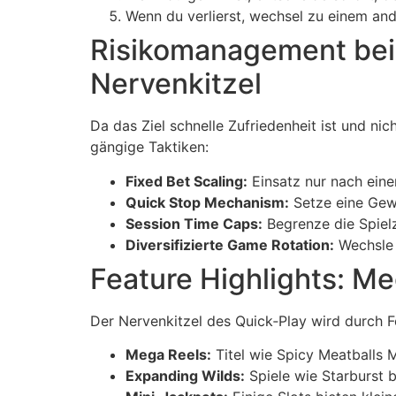
Wenn du verlierst, wechsel zu einem and
Risikomanagement bei 
Nervenkitzel
Da das Ziel schnelle Zufriedenheit ist und nic
gängige Taktiken:
Fixed Bet Scaling:
Einsatz nur nach eine
Quick Stop Mechanism:
Setze eine Gewi
Session Time Caps:
Begrenze die Spiel
Diversifizierte Game Rotation:
Wechsle z
Feature Highlights: M
Der Nervenkitzel des Quick‑Play wird durch F
Mega Reels:
Titel wie Spicy Meatballs
Expanding Wilds:
Spiele wie Starburst 