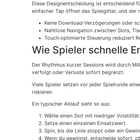
Diese Designentscheidung ist entscheidend fü
einfacher Tap öffnet das Spielgitter, und der
Keine Download‑Verzögerungen oder s
Nahtlose Navigation zwischen Slots, Tis
Touch‑optimierte Steuerung reduziert R
Wie Spieler schnelle 
Der Rhythmus kurzer Sessions wird durch Mil
verfolgt oder Verluste sofort begrenzt.
Viele Spieler setzen vor jeder Spielrunde ei
riskieren.
Ein typischer Ablauf sieht so aus:
Wähle einen Slot mit niedriger Volatilität
Setze einen einzelnen Einsatzwert.
Spin, bis die Linie stoppt oder ein Gewi
Wenn du gewinnst, entscheide sofort, ob