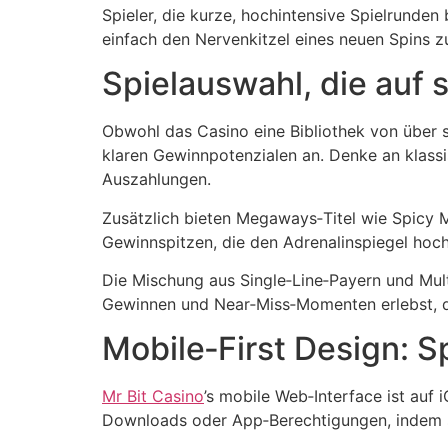
Spieler, die kurze, hochintensive Spielrund
einfach den Nervenkitzel eines neuen Spins zu
Spielauswahl, die auf 
Obwohl das Casino eine Bibliothek von über s
klaren Gewinnpotenzialen an. Denke an klass
Auszahlungen.
Zusätzlich bieten Megaways‑Titel wie Spicy 
Gewinnspitzen, die den Adrenalinspiegel hoch
Die Mischung aus Single‑Line‑Payern und Multi
Gewinnen und Near‑Miss‑Momenten erlebst, di
Mobile‑First Design: S
Mr Bit Casino
’s mobile Web‑Interface ist auf 
Downloads oder App‑Berechtigungen, indem si