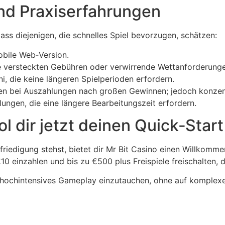
nd Praxiserfahrungen
ass diejenigen, die schnelles Spiel bevorzugen, schätzen:
obile Web‑Version.
e versteckten Gebühren oder verwirrende Wettanforderunge
i, die keine längeren Spielperioden erfordern.
 bei Auszahlungen nach großen Gewinnen; jedoch konzentr
ungen, die eine längere Bearbeitungszeit erfordern.
ol dir jetzt deinen Quick‑Star
friedigung stehst, bietet dir Mr Bit Casino einen Willkom
0 einzahlen und bis zu €500 plus Freispiele freischalten, d
 in hochintensives Gameplay einzutauchen, ohne auf komple