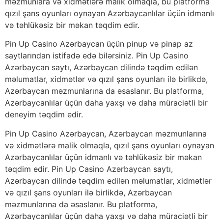
məzmunlara və xidmətlərə malik olmaqla, bu platforma
qızıl şans oyunları oynayan Azərbaycanlılar üçün idmanlı
və təhlükəsiz bir məkan təqdim edir.
Pin Up Casino Azərbaycan üçün pinup və pinap az
saytlarından istifadə edə bilərsiniz. Pin Up Casino
Azərbaycan saytı, Azərbaycan dilində təqdim edilən
məlumatlar, xidmətlər və qızıl şans oyunları ilə birlikdə,
Azərbaycan məzmunlarına da əsaslanır. Bu platforma,
Azərbaycanlılar üçün daha yaxşı və daha müraciətli bir
deneyim təqdim edir.
Pin Up Casino Azərbaycan, Azərbaycan məzmunlarına
və xidmətlərə malik olmaqla, qızıl şans oyunları oynayan
Azərbaycanlılar üçün idmanlı və təhlükəsiz bir məkan
təqdim edir. Pin Up Casino Azərbaycan saytı,
Azərbaycan dilində təqdim edilən məlumatlar, xidmətlər
və qızıl şans oyunları ilə birlikdə, Azərbaycan
məzmunlarına da əsaslanır. Bu platforma,
Azərbaycanlılar üçün daha yaxşı və daha müraciətli bir