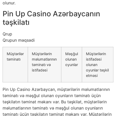
olunur.
Pin Up Casino Azərbaycanın
təşkilatı
Qrup
Qrupun məqsədi
Müştərilər
Müştərilərin
Məşğul
Müştərilərin
təminatı
məlumatlarının
olunan
istifadəsi
təminatı və
oyunlar
olunan
istifadəsi
oyunlar təşkil
etməsi
Pin Up Casino Azərbaycan, müştərilərin məlumatlarının
təminatı və məşğul olunan oyunların təminatı üçün
təşkilatın təminat məkanı var. Bu təşkilat, müştərilərin
məlumatlarının təminatı və məşğul olunan oyunların
təminatı üçün təşkilatın təminat məkanı var. Müştərilərin