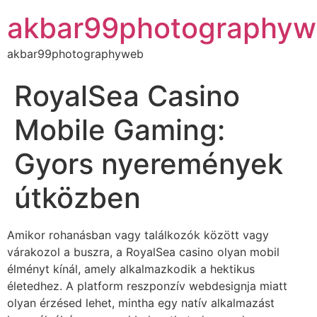
akbar99photography
akbar99photographyweb
RoyalSea Casino
Mobile Gaming:
Gyors nyeremények
útközben
Amikor rohanásban vagy találkozók között vagy
várakozol a buszra, a RoyalSea casino olyan mobil
élményt kínál, amely alkalmazkodik a hektikus
életedhez. A platform reszponzív webdesignja miatt
olyan érzésed lehet, mintha egy natív alkalmazást