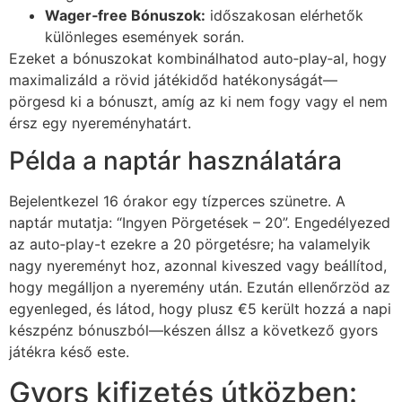
Wager‑free Bónuszok:
időszakosan elérhetők
különleges események során.
Ezeket a bónuszokat kombinálhatod auto‑play‑al, hogy
maximalizáld a rövid játékidőd hatékonyságát—
pörgesd ki a bónuszt, amíg az ki nem fogy vagy el nem
érsz egy nyereményhatárt.
Példa a naptár használatára
Bejelentkezel 16 órakor egy tízperces szünetre. A
naptár mutatja: “Ingyen Pörgetések – 20”. Engedélyezed
az auto‑play-t ezekre a 20 pörgetésre; ha valamelyik
nagy nyereményt hoz, azonnal kiveszed vagy beállítod,
hogy megálljon a nyeremény után. Ezután ellenőrzöd az
egyenleged, és látod, hogy plusz €5 került hozzá a napi
készpénz bónuszból—készen állsz a következő gyors
játékra késő este.
Gyors kifizetés útközben: