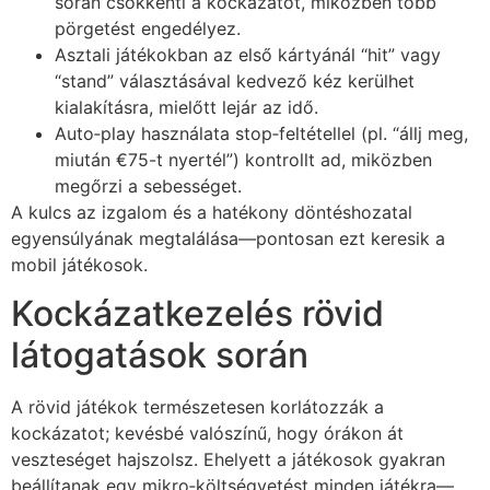
során csökkenti a kockázatot, miközben több
pörgetést engedélyez.
Asztali játékokban az első kártyánál “hit” vagy
“stand” választásával kedvező kéz kerülhet
kialakításra, mielőtt lejár az idő.
Auto‑play használata stop‑feltétellel (pl. “állj meg,
miután €75-t nyertél”) kontrollt ad, miközben
megőrzi a sebességet.
A kulcs az izgalom és a hatékony döntéshozatal
egyensúlyának megtalálása—pontosan ezt keresik a
mobil játékosok.
Kockázatkezelés rövid
látogatások során
A rövid játékok természetesen korlátozzák a
kockázatot; kevésbé valószínű, hogy órákon át
veszteséget hajszolsz. Ehelyett a játékosok gyakran
beállítanak egy mikro‑költségvetést minden játékra—