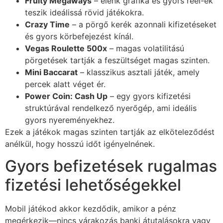
Fruity Megaways
– élénk grafika és gyors reel-ek
teszik ideálissá rövid játékokra.
Crazy Time
– a pörgő kerék azonnali kifizetéseket
és gyors körbefejezést kínál.
Vegas Roulette 500x
– magas volatilitású
pörgetések tartják a feszültséget magas szinten.
Mini Baccarat
– klasszikus asztali játék, amely
percek alatt véget ér.
Power Coin: Cash Up
– egy gyors kifizetési
struktúrával rendelkező nyerőgép, ami ideális
gyors nyereményekhez.
Ezek a játékok magas szinten tartják az elköteleződést
anélkül, hogy hosszú időt igényelnének.
Gyors befizetések rugalmas
fizetési lehetőségekkel
Mobil játékod akkor kezdődik, amikor a pénz
megérkezik—nincs várakozás banki átutalásokra vagy