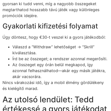
gyorsan ki tudd venni, míg a nagyobb összegeket
megtarthatod hosszabb távú játék vagy különleges
promóciók idejére.
Gyakorlati kifizetési folyamat
Úgy döntesz, hogy €30-t veszel ki a gyors játékodból:
Válaszd a “Withdraw” lehetőséget → “Skrill”
kiválasztása.
Írd be az összeget; a rendszer azonnal megerősíti.
Az összeget egy órán belül megkapod, így
azonnal felhasználhatod—akár egy másik játékra,
akár vacsorára.
Nincs várakozási idő, így a mobil élmény gördülékeny
és kielégítő marad.
Az utolsó lendület: Tedd
értékessé a gyors játékodat