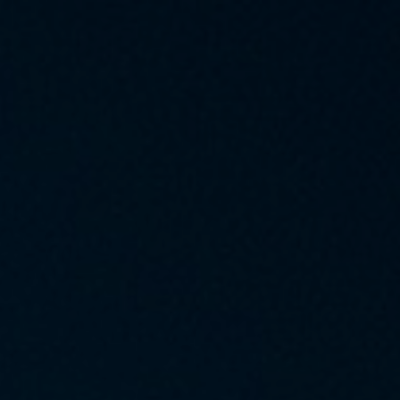
بسم الله الرحمن الرحيم
The Wedding Ceremony of
Amel & Dedy
#WeddingDay #AmelDedy
“Pernikahan kami adalah hasil dari proses jatuh cinta berkali-
kali dengan orang yang sama.”
I Want to Come