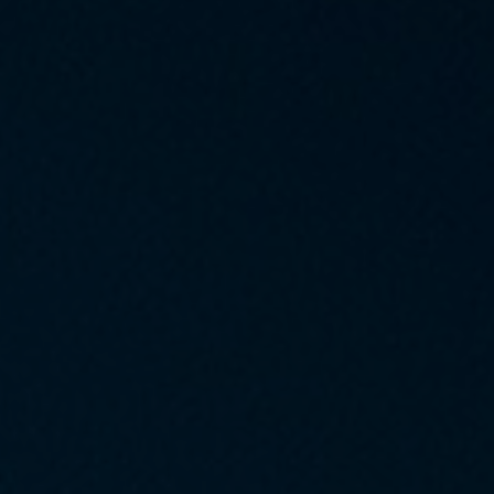
0
0
0
0
Hari
Jam
Menit
Detik