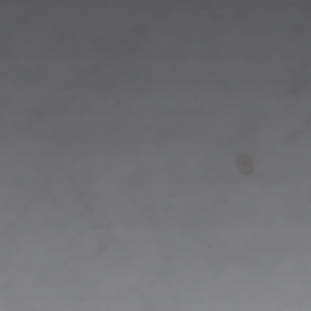
0
0
0
0
Hari
Jam
Menit
Detik
سُبۡحٰنَ الَّذِىۡ خَلَقَ الۡاَزۡوَاجَ كُلَّهَا مِمَّا تُنۡۢبِتُ الۡاَرۡضُ
وَمِنۡ اَنۡفُسِهِمۡ وَمِمَّا لَا يَعۡلَمُوۡنَ
❝Maha Suci Tuhan Yang Telah Menciptakan Pasangan-
Pasangan Semuanya, Baik Dari Apa Yang Ditumbuhkan Oleh
Bumi Dan Dari Diri Mereka Maupun Dari Apa Yang Tidak
Mereka Ketahui.❞
Yasiin (36:36)