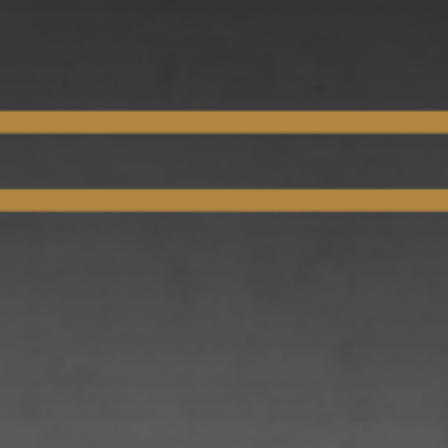
بسم الله الرحمن الرحيم
The Wedding Ceremony of
Tina & Faisal
Resepsi
#WEDDINGDAY #TINADANFAIZAL
2 Insan Dalam 1 Ikatan
Kami adalah ibarat pakaian yang akan melindungi,
memperindah, serta menutupi ketidaksempurnaan satu sama
lain.