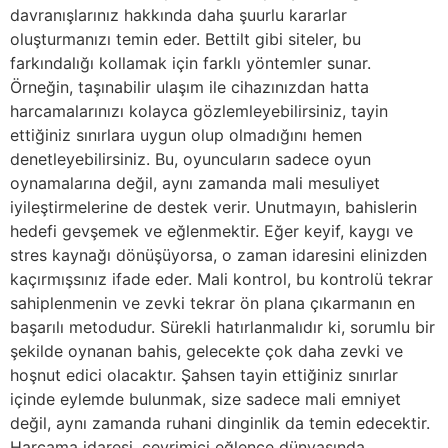
davranışlarınız hakkında daha şuurlu kararlar
oluşturmanızı temin eder. Bettilt gibi siteler, bu
farkındalığı kollamak için farklı yöntemler sunar.
Örneğin, taşınabilir ulaşım ile cihazınızdan hatta
harcamalarınızı kolayca gözlemleyebilirsiniz, tayin
ettiğiniz sınırlara uygun olup olmadığını hemen
denetleyebilirsiniz. Bu, oyuncuların sadece oyun
oynamalarına değil, aynı zamanda mali mesuliyet
iyileştirmelerine de destek verir. Unutmayın, bahislerin
hedefi gevşemek ve eğlenmektir. Eğer keyif, kaygı ve
stres kaynağı dönüşüyorsa, o zaman idaresini elinizden
kaçırmışsınız ifade eder. Mali kontrol, bu kontrolü tekrar
sahiplenmenin ve zevki tekrar ön plana çıkarmanın en
başarılı metodudur. Sürekli hatırlanmalıdır ki, sorumlu bir
şekilde oynanan bahis, gelecekte çok daha zevki ve
hoşnut edici olacaktır. Şahsen tayin ettiğiniz sınırlar
içinde eylemde bulunmak, size sadece mali emniyet
değil, aynı zamanda ruhani dinginlik da temin edecektir.
Harcama idaresi, çevrimiçi eğlence dünyasında