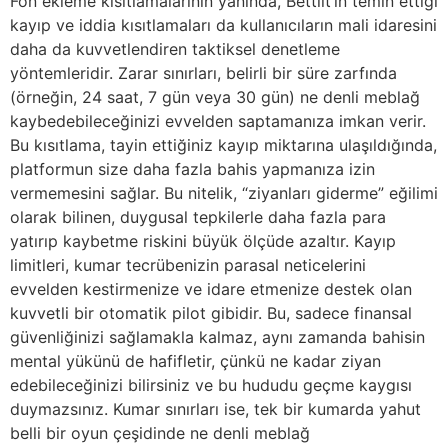
Fon ekleme kısıtlamalarının yanında, Bettilt’in temin ettiği
kayıp ve iddia kısıtlamaları da kullanıcıların mali idaresini
daha da kuvvetlendiren taktiksel denetleme
yöntemleridir. Zarar sınırları, belirli bir süre zarfında
(örneğin, 24 saat, 7 gün veya 30 gün) ne denli meblağ
kaybedebileceğinizi evvelden saptamanıza imkan verir.
Bu kısıtlama, tayin ettiğiniz kayıp miktarına ulaşıldığında,
platformun size daha fazla bahis yapmanıza izin
vermemesini sağlar. Bu nitelik, “ziyanları giderme” eğilimi
olarak bilinen, duygusal tepkilerle daha fazla para
yatırıp kaybetme riskini büyük ölçüde azaltır. Kayıp
limitleri, kumar tecrübenizin parasal neticelerini
evvelden kestirmenize ve idare etmenize destek olan
kuvvetli bir otomatik pilot gibidir. Bu, sadece finansal
güvenliğinizi sağlamakla kalmaz, aynı zamanda bahisin
mental yükünü de hafifletir, çünkü ne kadar ziyan
edebileceğinizi bilirsiniz ve bu hududu geçme kaygısı
duymazsınız. Kumar sınırları ise, tek bir kumarda yahut
belli bir oyun çeşidinde ne denli meblağ