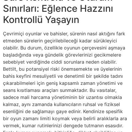
Sınırları: Eğlence Hazzını
Kontrollü Yaşayın
Çevrimiçi oyunlar ve bahisler, sürenin nasıl aktığını fark
etmeden sürelerin geçirilebileceği kadar sürükleyici
olabilir. Bu durum, özellikle oyunun çerçevesini aşmaya
başladığında veya gündelik görevlerinizi gecikmelere
sebebiyet verdiğinde ciddi sorunlara neden olabilir.
Bettilt, bu potansiyel riski önemsemekte ve üyelerinin
bahis keyfini mesuliyetli ve denetimli bir şekilde tadını
çıkarabilmeleri için geniş kapsamlı zaman yönetimi ve
seans kısıtlaması araçları sunmaktadır. Bu vasıtalar,
sadece mali harcama yönetiminin bir uzantısı olmakla
kalmaz, aynı zamanda kullanıcıların ruhsal ve fiziksel
esenliğini de sağlamayı gaye edinir. Kendinize spesifik
bir oyun zamanı limiti koymak veya belirli aralıklarla ara
vermek, kumar rutinlerinizi dengede tutmanın esasıdır.