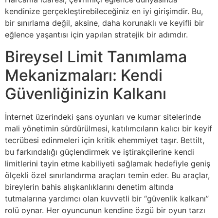
kendinize gerçekleştirebileceğiniz en iyi girişimdir. Bu,
bir sınırlama değil, aksine, daha korunaklı ve keyifli bir
eğlence yaşantısı için yapılan stratejik bir adımdır.
Bireysel Limit Tanımlama
Mekanizmaları: Kendi
Güvenliğinizin Kalkanı
İnternet üzerindeki şans oyunları ve kumar sitelerinde
mali yönetimin sürdürülmesi, katılımcıların kalıcı bir keyif
tecrübesi edinmeleri için kritik ehemmiyet taşır. Bettilt,
bu farkındalığı güçlendirmek ve iştirakçilerine kendi
limitlerini tayin etme kabiliyeti sağlamak hedefiyle geniş
ölçekli özel sınırlandırma araçları temin eder. Bu araçlar,
bireylerin bahis alışkanlıklarını denetim altında
tutmalarına yardımcı olan kuvvetli bir “güvenlik kalkanı”
rolü oynar. Her oyuncunun kendine özgü bir oyun tarzı