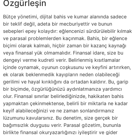
Özgürleşin
Bütçe yönetimi, dijital bahis ve kumar alanında sadece
bir teklif değil, adeta bir mecburiyettir ve bunun
sebepleri epey kolaydır: eğlencenizi sürdürülebilir kılmak
ve parasal problemlerden kaçınmak. Bahis, bir eğlence
biçimi olarak kalmalı, hiçbir zaman bir kazanç kaynağı
veya finansal yük olmamalıdır. Finansal idare, size bu
dengeyi verme kudreti verir. Belirlenmiş kısıtlamalar
içinde oynamak, oyunun coşkusunu ve keyfini artırırken,
ek olarak beklenmedik kayıpların neden olabileceği
gerilimi ve hayal kırıklığını da ortadan kaldırır. Bu, garip
bir biçimde, özgürlüğünüzü aydınlatmanıza yardımcı
olur. Finansal sınırlar belirlediğinizde, hakikaten bahis
yapmaktan çekinmektense, belirli bir miktarla ne kadar
keyif alabileceğinizi ve ne zaman sonlandırmanız
lüzumunu kavularsınız. Bu denetim, size gerçek bir
bağımsızlık duygusu verir. Parasal gözetim, bununla
birlikte finansal okuryazarlığınızı iyileştirir ve gider