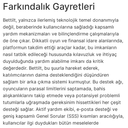
Farkındalık Gayretleri
Bettilt, yalnızca ilerlemiş teknolojik temel donanımıyla
değil, beraberinde kullanıcılarına sağladığı kapsamlı
yardım mekanizmaları ve bilinçlendirme çalışmalarıyla
de öne çıkar. Dikkatli oyun ve finansal idare alanlarında,
platformun takdim ettiği araçlar kadar, bu imkanların
nasıl tatbik edileceği hususunda kılavuzluk ve ihtiyaç
duyulduğunda yardım alabilme imkanı da kritik
değerdedir. Bettilt, bu şuurla hareket ederek,
katılımcılarının daima desteklendiğini düşündüren
sağlam bir arka çıkma sistemi kurmuştur. Bu destek ağı,
oyuncuların parasal limitlerini saptamada, bahis
alışkanlıklarını takip etmede veya potansiyel problemli
tutumlarla uğraşmada gereksinim hissettikleri her çeşit
desteği sağlar. Aktif yardım ekibi, e-posta desteği ve
geniş kapsamlı Genel Sorular (SSS) kısımları aracılığıyla,
kullanıcılar ilgi duydukları bütün meselelerde