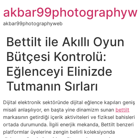
akbar99photography
akbar99photographyweb
Bettilt ile Akıllı Oyun
Bütçesi Kontrolü:
Eğlenceyi Elinizde
Tutmanın Sırları
Dijital elektronik sektöründe dijital eğlence kapıları geniş
misali anlaşılıyor, en başta yine dinamizm sunan
bettilt
markasının getirdiği içerik aktiviteleri ve fiziksel bahisleri
ortada durumunda. İlgili enerjik mekanda, Bettilt benzeri
platformlar üyelerine zengin belirli koleksiyonda