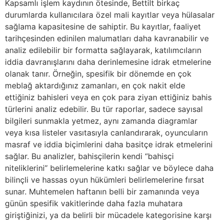
Kapsamlı işlem kaydının ötesinde, Bettilt birkaç
durumlarda kullanıcılara özel mali kayıtlar veya hülasalar
sağlama kapasitesine de sahiptir. Bu kayıtlar, faaliyet
tarihçesinden edinilen malumatları daha kavranabilir ve
analiz edilebilir bir formatta sağlayarak, katılımcıların
iddia davranışlarını daha derinlemesine idrak etmelerine
olanak tanır. Örneğin, spesifik bir dönemde en çok
meblağ aktardığınız zamanları, en çok nakit elde
ettiğiniz bahisleri veya en çok para ziyan ettiğiniz bahis
türlerini analiz edebilir. Bu tür raporlar, sadece sayısal
bilgileri sunmakla yetmez, aynı zamanda diagramlar
veya kısa listeler vasıtasıyla canlandırarak, oyuncuların
masraf ve iddia biçimlerini daha basitçe idrak etmelerini
sağlar. Bu analizler, bahisçilerin kendi “bahisçi
niteliklerini” belirlemelerine katkı sağlar ve böylece daha
bilinçli ve hassas oyun hükümleri belirlemelerine fırsat
sunar. Muhtemelen haftanın belli bir zamanında veya
günün spesifik vakitlerinde daha fazla muhatara
giriştiğinizi, ya da belirli bir mücadele kategorisine karşı