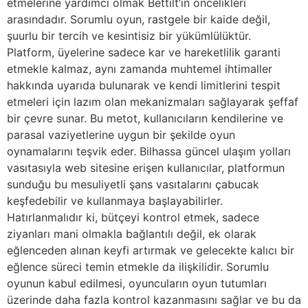
etmelerine yardımcı olmak Bettilt’in öncelikleri
arasındadır. Sorumlu oyun, rastgele bir kaide değil,
şuurlu bir tercih ve kesintisiz bir yükümlülüktür.
Platform, üyelerine sadece kar ve hareketlilik garanti
etmekle kalmaz, aynı zamanda muhtemel ihtimaller
hakkında uyarıda bulunarak ve kendi limitlerini tespit
etmeleri için lazım olan mekanizmaları sağlayarak şeffaf
bir çevre sunar. Bu metot, kullanıcıların kendilerine ve
parasal vaziyetlerine uygun bir şekilde oyun
oynamalarını teşvik eder. Bilhassa güncel ulaşım yolları
vasıtasıyla web sitesine erişen kullanıcılar, platformun
sunduğu bu mesuliyetli şans vasıtalarını çabucak
keşfedebilir ve kullanmaya başlayabilirler.
Hatırlanmalıdır ki, bütçeyi kontrol etmek, sadece
ziyanları mani olmakla bağlantılı değil, ek olarak
eğlenceden alınan keyfi artırmak ve gelecekte kalıcı bir
eğlence süreci temin etmekle da ilişkilidir. Sorumlu
oyunun kabul edilmesi, oyuncuların oyun tutumları
üzerinde daha fazla kontrol kazanmasını sağlar ve bu da