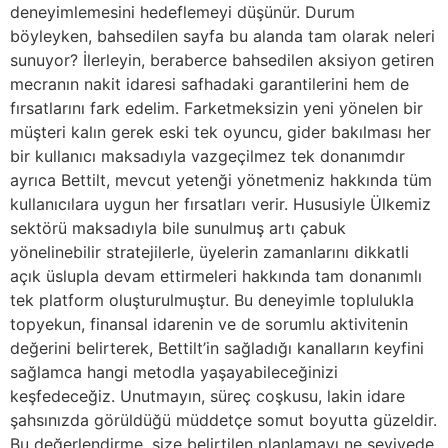
deneyimlemesini hedeflemeyi düşünür. Durum
böyleyken, bahsedilen sayfa bu alanda tam olarak neleri
sunuyor? İlerleyin, beraberce bahsedilen aksiyon getiren
mecranın nakit idaresi safhadaki garantilerini hem de
fırsatlarını fark edelim. Farketmeksizin yeni yönelen bir
müşteri kalın gerek eski tek oyuncu, gider bakılması her
bir kullanıcı maksadıyla vazgeçilmez tek donanımdır
ayrıca Bettilt, mevcut yetenği yönetmeniz hakkında tüm
kullanıcılara uygun her fırsatları verir. Hususiyle Ülkemiz
sektörü maksadıyla bile sunulmuş artı çabuk
yönelinebilir stratejilerle, üyelerin zamanlarını dikkatli
açık üslupla devam ettirmeleri hakkında tam donanımlı
tek platform oluşturulmuştur. Bu deneyimle toplulukla
topyekun, finansal idarenin ve de sorumlu aktivitenin
değerini belirterek, Bettilt’in sağladığı kanalların keyfini
sağlamca hangi metodla yaşayabileceğinizi
keşfedeceğiz. Unutmayın, süreç coşkusu, lakin idare
şahsınızda görüldüğü müddetçe somut boyutta güzeldir.
Bu değerlendirme, size belirtilen planlamayı ne seviyede