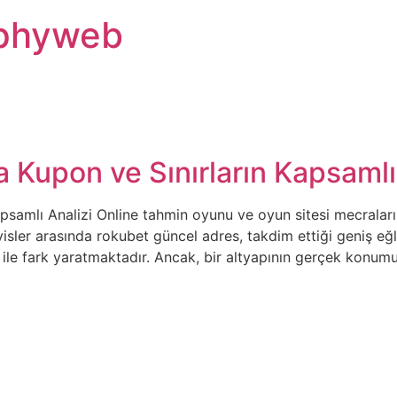
aphyweb
Kupon ve Sınırların Kapsamlı 
psamlı Analizi Online tahmin oyunu ve oyun sitesi mecralar
isler arasında rokubet güncel adres, takdim ettiği geniş eğ
yi ile fark yaratmaktadır. Ancak, bir altyapının gerçek kon