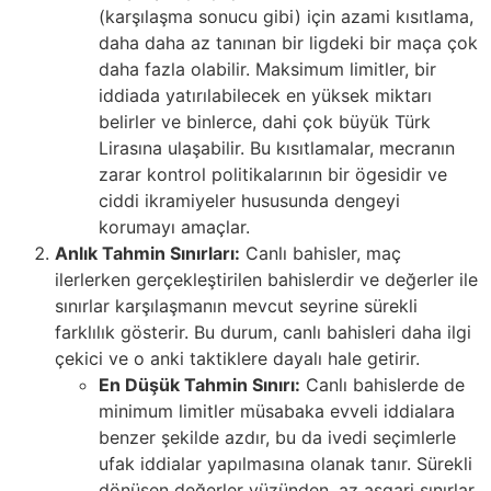
(karşılaşma sonucu gibi) için azami kısıtlama,
daha daha az tanınan bir ligdeki bir maça çok
daha fazla olabilir. Maksimum limitler, bir
iddiada yatırılabilecek en yüksek miktarı
belirler ve binlerce, dahi çok büyük Türk
Lirasına ulaşabilir. Bu kısıtlamalar, mecranın
zarar kontrol politikalarının bir ögesidir ve
ciddi ikramiyeler hususunda dengeyi
korumayı amaçlar.
Anlık Tahmin Sınırları:
Canlı bahisler, maç
ilerlerken gerçekleştirilen bahislerdir ve değerler ile
sınırlar karşılaşmanın mevcut seyrine sürekli
farklılık gösterir. Bu durum, canlı bahisleri daha ilgi
çekici ve o anki taktiklere dayalı hale getirir.
En Düşük Tahmin Sınırı:
Canlı bahislerde de
minimum limitler müsabaka evveli iddialara
benzer şekilde azdır, bu da ivedi seçimlerle
ufak iddialar yapılmasına olanak tanır. Sürekli
dönüşen değerler yüzünden, az asgari sınırlar