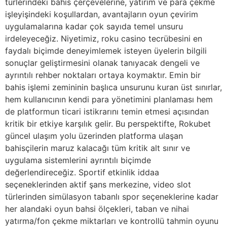
türlerindeki bahis çerçevelerine, yatırım ve para çekme
işleyişindeki koşullardan, avantajların oyun çevirim
uygulamalarına kadar çok sayıda temel unsuru
irdeleyeceğiz. Niyetimiz, roku casino tecrübesini en
faydalı biçimde deneyimlemek isteyen üyelerin bilgili
sonuçlar geliştirmesini olanak tanıyacak dengeli ve
ayrıntılı rehber noktaları ortaya koymaktır. Emin bir
bahis işlemi zemininin başlıca unsurunu kuran üst sınırlar,
hem kullanıcının kendi para yönetimini planlaması hem
de platformun ticari istikrarını temin etmesi açısından
kritik bir etkiye karşılık gelir. Bu perspektifte, Rokubet
güncel ulaşım yolu üzerinden platforma ulaşan
bahisçilerin maruz kalacağı tüm kritik alt sınır ve
uygulama sistemlerini ayrıntılı biçimde
değerlendireceğiz. Sportif etkinlik iddaa
seçeneklerinden aktif şans merkezine, video slot
türlerinden simülasyon tabanlı spor seçeneklerine kadar
her alandaki oyun bahsi ölçekleri, taban ve nihai
yatırma/fon çekme miktarları ve kontrollü tahmin oyunu