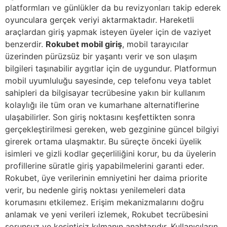
platformları ve günlükler da bu revizyonları takip ederek
oyunculara gerçek veriyi aktarmaktadır. Hareketli
araçlardan giriş yapmak isteyen üyeler için de vaziyet
benzerdir.
Rokubet mobil giriş
, mobil tarayıcılar
üzerinden pürüzsüz bir yaşantı verir ve son ulaşım
bilgileri taşınabilir aygıtlar için de uygundur. Platformun
mobil uyumluluğu sayesinde, cep telefonu veya tablet
sahipleri da bilgisayar tecrübesine yakın bir kullanım
kolaylığı ile tüm oran ve kumarhane alternatiflerine
ulaşabilirler. Son giriş noktasını keşfettikten sonra
gerçekleştirilmesi gereken, web gezginine güncel bilgiyi
girerek ortama ulaşmaktır. Bu süreçte önceki üyelik
isimleri ve gizli kodlar geçerliliğini korur, bu da üyelerin
profillerine süratle giriş yapabilmelerini garanti eder.
Rokubet, üye verilerinin emniyetini her daima priorite
verir, bu nedenle giriş noktası yenilemeleri data
korumasını etkilemez. Erişim mekanizmalarını doğru
anlamak ve yeni verileri izlemek, Rokubet tecrübesini
sorunsuz ve kesintisiz kılmanın anahtarıdır. Kullanıcıların