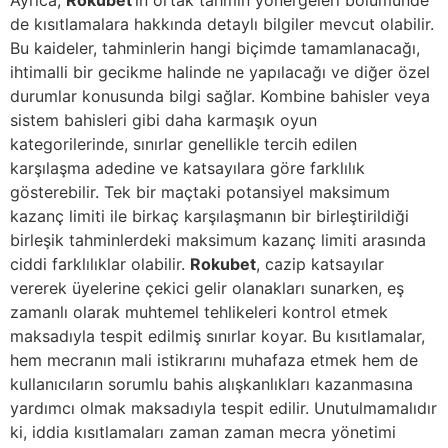
de kısıtlamalara hakkında detaylı bilgiler mevcut olabilir.
Bu kaideler, tahminlerin hangi biçimde tamamlanacağı,
ihtimalli bir gecikme halinde ne yapılacağı ve diğer özel
durumlar konusunda bilgi sağlar. Kombine bahisler veya
sistem bahisleri gibi daha karmaşık oyun
kategorilerinde, sınırlar genellikle tercih edilen
karşılaşma adedine ve katsayılara göre farklılık
gösterebilir. Tek bir maçtaki potansiyel maksimum
kazanç limiti ile birkaç karşılaşmanın bir birleştirildiği
birleşik tahminlerdeki maksimum kazanç limiti arasında
ciddi farklılıklar olabilir.
Rokubet
, cazip katsayılar
vererek üyelerine çekici gelir olanakları sunarken, eş
zamanlı olarak muhtemel tehlikeleri kontrol etmek
maksadıyla tespit edilmiş sınırlar koyar. Bu kısıtlamalar,
hem mecranın mali istikrarını muhafaza etmek hem de
kullanıcıların sorumlu bahis alışkanlıkları kazanmasına
yardımcı olmak maksadıyla tespit edilir. Unutulmamalıdır
ki, iddia kısıtlamaları zaman zaman mecra yönetimi