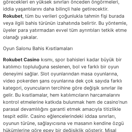
görecekleri en yüksek sınırları önceden öngörmeleri,
iddia yaşantılarını daha bilinçli hale getirecektir.
Rokubet
, tüm bu verileri çoğunlukla tahmin fişi burada
veya ilgili bahis türünün izahatında belirtir. Bu yöntemle,
üyeler para yatırmadan evvel tüm ayrıntıları tetkik etme
olanağı yakalar.
Oyun Salonu Bahis Kısıtlamaları
Rokubet Casino
kısmı, spor bahisleri kadar büyük bir
katılımcı topluluğuna seslenen, bol ve farklı bir oyun
deneyimi sağlar. Slot oyunlarından masa oyunlarına,
video pokerden şans oyunlarına dek çok sayıda farklı
kategori, oyuncuların tercihine göre değişik sınırlar ile
gelir. Bu kısıtlamalar, hem katılımcıların harcamalarını
kontrol etmelerine katkıda bulunmak hem de casino’nun
parasal devamlılığını garanti etmek amacıyla titizlikle
tespit edilir. Casino eğlencelerindeki iddaa sınırları,
oyunun türüne, sağlayıcısına ve masanın kendine özgü
hükümlerine göre epey bir değişiklik gösterir. Misal