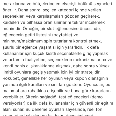
meraklarına ve bütçelerine en elverişli bölümü seçmeleri
önerilir. Daha sonra, seçilen kategori içinde verilen
seçenekleri veya karşılaşmaları gözden geçirerek,
kaideleri ve bilhassa oran sınırlarını tekrar incelemek
mühimdir. Örneğin, bir slot eğlencesine öncesinde,
eğlencenin getiri listesini (paytable) ve
minimum/maksimum spin tutarlarını kontrol etmek,
şuurlu bir eğlence yaşantısı için yararlıdır. İlk defa
kullananlar için küçük kısıtlı seçeneklerle giriş yapmak
ve ortamın faaliyetine, seçeneklerin mekanizmalarına ve
kendi bahis alışkanlıklarına alışmak, daha sonra yüksek
limitli oyunlara geçiş yapmak için iyi bir stratejidir.
Rokubet, genellikle her oyunun veya kupon olanağının
yanında ilgili kuralları ve sınırları gösterir. Oyuncular, bu
malumatlara rahatlıkla erişebilir ve buna göre kararlarını
verebilirler. Sitenin sağladığı test eğlenceleri (demo
versiyonlar) da ilk defa kullananlar için güvenli bir eğitim
alanı sunar. Bu deneme oyunları sayesinde, reel fon
koymadan bahisleri ve kaideleri deneyimlemek