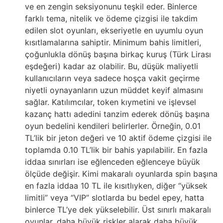
ve en zengin seksiyonunu teşkil eder. Binlerce
farklı tema, nitelik ve ödeme çizgisi ile takdim
edilen slot oyunları, ekseriyetle en uyumlu oyun
kısıtlamalarına sahiptir. Minimum bahis limitleri,
çoğunlukla dönüş başına birkaç kuruş (Türk Lirası
eşdeğeri) kadar az olabilir. Bu, düşük maliyetli
kullanıcıların veya sadece hoşça vakit geçirme
niyetli oynayanların uzun müddet keyif almasını
sağlar. Katılımcılar, token kıymetini ve işlevsel
kazanç hattı adedini tanzim ederek dönüş başına
oyun bedelini kendileri belirlerler. Örneğin, 0.01
TL’lik bir jeton değeri ve 10 aktif ödeme çizgisi ile
toplamda 0.10 TL’lik bir bahis yapılabilir. En fazla
iddaa sınırları ise eğlenceden eğlenceye büyük
ölçüde değişir. Kimi makaralı oyunlarda spin başına
en fazla iddaa 10 TL ile kısıtlıyken, diğer “yüksek
limitli” veya “VIP” slotlarda bu bedel epey, hatta
binlerce TL’ye dek yükselebilir. Üst sınırlı makaralı
oyunlar, daha büyük riskler alarak daha büyük