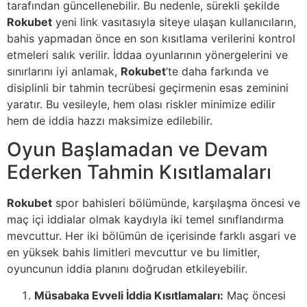
tarafından güncellenebilir. Bu nedenle, sürekli şekilde
Rokubet
yeni link vasıtasıyla siteye ulaşan kullanıcıların,
bahis yapmadan önce en son kısıtlama verilerini kontrol
etmeleri salık verilir. İddaa oyunlarının yönergelerini ve
sınırlarını iyi anlamak,
Rokubet
‘te daha farkında ve
disiplinli bir tahmin tecrübesi geçirmenin esas zeminini
yaratır. Bu vesileyle, hem olası riskler minimize edilir
hem de iddia hazzı maksimize edilebilir.
Oyun Başlamadan ve Devam
Ederken Tahmin Kısıtlamaları
Rokubet
spor bahisleri bölümünde, karşılaşma öncesi ve
maç içi iddialar olmak kaydıyla iki temel sınıflandırma
mevcuttur. Her iki bölümün de içerisinde farklı asgari ve
en yüksek bahis limitleri mevcuttur ve bu limitler,
oyuncunun iddia planını doğrudan etkileyebilir.
Müsabaka Evveli İddia Kısıtlamaları:
Maç öncesi