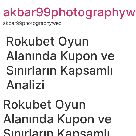
akbar99photography
akbar99photographyweb
Rokubet Oyun
Alanında Kupon ve
Sınırların Kapsamlı
Analizi
Rokubet Oyun
Alanında Kupon ve
Sınırların Kapsamlı