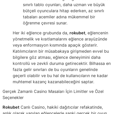
sınırlı tablo oyunları, daha uzman ve büyük
bütçeli oyunculara hitap ederken, az sınırlı
tabaları acemiler adına mükemmel bir
öğrenme çevresi sunar.
Her iki eğlence grubunda da,
rokubet
, eğlencenin
yönetmelik ve kısıtlamalarını eğlence arayüzünde
veya enformasyon kısmında apaçık gösterir.
Katılımcıların bir müsabakaya girişmeden evvel bu
bilgilere göz atması, eğlence deneyimini daha
kontrollü ve zevkli duruma getirecektir. Bilhassa en
fazla gelir sınırları de bu oyunların genelinde
geçerli olabilir ve bu hal de kullanıcıların ne kadar
muhtemel kazanç kazanabileceğini saptar.
Gerçek Zamanlı Casino Masaları İçin Limitler ve Özel
Seçenekler
Rokubet
Canlı Casino, hakiki dağıtıcılar refakatinde,
anlık olarak yapılan eğlencelerle sanki gerçek bir oyun