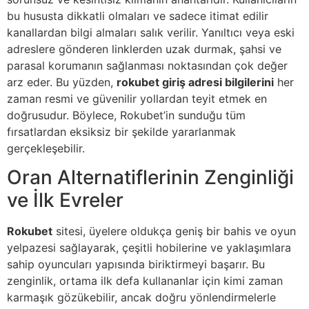
bu hususta dikkatli olmaları ve sadece itimat edilir
kanallardan bilgi almaları salık verilir. Yanıltıcı veya eski
adreslere gönderen linklerden uzak durmak, şahsi ve
parasal korumanın sağlanması noktasından çok değer
arz eder. Bu yüzden,
rokubet giriş adresi bilgilerini
her
zaman resmi ve güvenilir yollardan teyit etmek en
doğrusudur. Böylece, Rokubet’in sunduğu tüm
fırsatlardan eksiksiz bir şekilde yararlanmak
gerçekleşebilir.
Oran Alternatiflerinin Zenginliği
ve İlk Evreler
Rokubet
sitesi, üyelere oldukça geniş bir bahis ve oyun
yelpazesi sağlayarak, çeşitli hobilerine ve yaklaşımlara
sahip oyuncuları yapısında biriktirmeyi başarır. Bu
zenginlik, ortama ilk defa kullananlar için kimi zaman
karmaşık gözükebilir, ancak doğru yönlendirmelerle