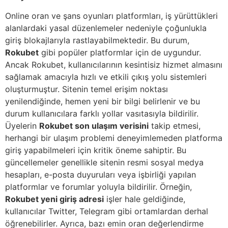
Online oran ve şans oyunları platformları, iş yürüttükleri
alanlardaki yasal düzenlemeler nedeniyle çoğunlukla
giriş blokajlarıyla rastlayabilmektedir. Bu durum,
Rokubet
gibi popüler platformlar için de uygundur.
Ancak Rokubet, kullanıcılarının kesintisiz hizmet almasını
sağlamak amacıyla hızlı ve etkili çıkış yolu sistemleri
oluşturmuştur. Sitenin temel erişim noktası
yenilendiğinde, hemen yeni bir bilgi belirlenir ve bu
durum kullanıcılara farklı yollar vasıtasıyla bildirilir.
Üyelerin
Rokubet son ulaşım verisini
takip etmesi,
herhangi bir ulaşım problemi deneyimlemeden platforma
giriş yapabilmeleri için kritik öneme sahiptir. Bu
güncellemeler genellikle sitenin resmi sosyal medya
hesapları, e-posta duyuruları veya işbirliği yapılan
platformlar ve forumlar yoluyla bildirilir. Örneğin,
Rokubet yeni giriş adresi
işler hale geldiğinde,
kullanıcılar Twitter, Telegram gibi ortamlardan derhal
öğrenebilirler. Ayrıca, bazı emin oran değerlendirme