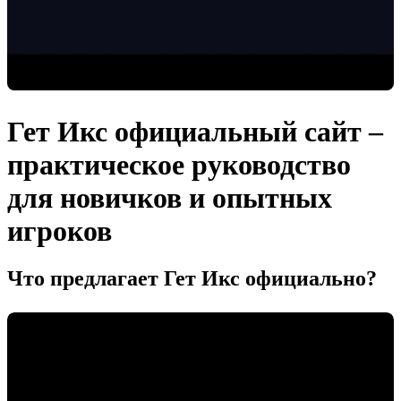
Гет Икс официальный сайт –
практическое руководство
для новичков и опытных
игроков
Что предлагает Гет Икс официально?