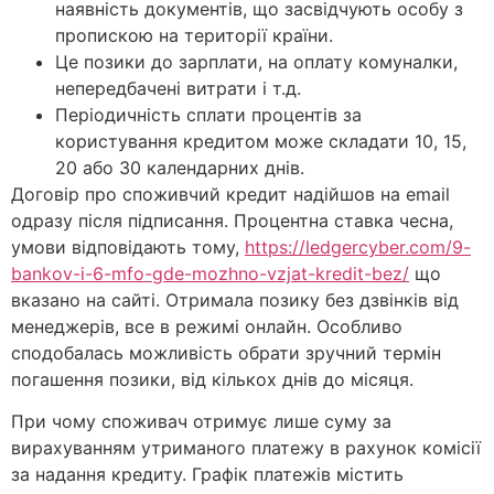
наявність документів, що засвідчують особу з
пропискою на території країни.
Це позики до зарплати, на оплату комуналки,
непередбачені витрати і т.д.
Періодичність сплати процентів за
користування кредитом може складати 10, 15,
20 або 30 календарних днів.
Договір про споживчий кредит надійшов на email
одразу після підписання. Процентна ставка чесна,
умови відповідають тому,
https://ledgercyber.com/9-
bankov-i-6-mfo-gde-mozhno-vzjat-kredit-bez/
що
вказано на сайті. Отримала позику без дзвінків від
менеджерів, все в режимі онлайн. Особливо
сподобалась можливість обрати зручний термін
погашення позики, від кількох днів до місяця.
При чому споживач отримує лише суму за
вирахуванням утриманого платежу в рахунок комісії
за надання кредиту. Графік платежів містить