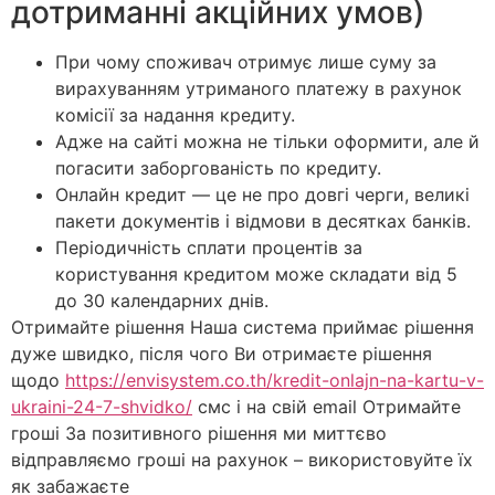
дотриманні акційних умов)
При чому споживач отримує лише суму за
вирахуванням утриманого платежу в рахунок
комісії за надання кредиту.
Адже на сайті можна не тільки оформити, але й
погасити заборгованість по кредиту.
Онлайн кредит — це не про довгі черги, великі
пакети документів і відмови в десятках банків.
Періодичність сплати процентів за
користування кредитом може складати від 5
до 30 календарних днів.
Отримайте рішення Наша система приймає рішення
дуже швидко, після чого Ви отримаєте рішення
щодо
https://envisystem.co.th/kredit-onlajn-na-kartu-v-
ukraini-24-7-shvidko/
смс і на свій email Отримайте
гроші За позитивного рішення ми миттєво
відправляємо гроші на рахунок – використовуйте їх
як забажаєте