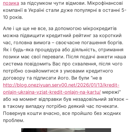
позика
за підсумком чути відмови. Мікрофінансові
компанії в Україні стали дуже популярні в останні 5-
10 років.
Але і це ще не все, за допомогою мікрокредитів
можна підвищити кредитний рейтинг за короткий
час, головна вимога – своєчасне погашення боргів.
Як і будь-яка процедура або діяльність, отримання
позики має свої переваги. Після подачі анкети наша
система повідомить Вас про схвалення, після чого
потрібно ознайомитися з умовами кредитного
договору та підписати його. Ви були “не в
http://blog.oneziyuan.serv00.net/2026/01/13/kredit-
onlajn-ukraina-vzjat-kredit-onlajn-na-kartu/
мережі”
або на момент відправки був незадовільний зв’язок –
в такому випадку потрібно деякий час почекати.
Повернув кошти вчасно, все пройшло без жодних
проблем.