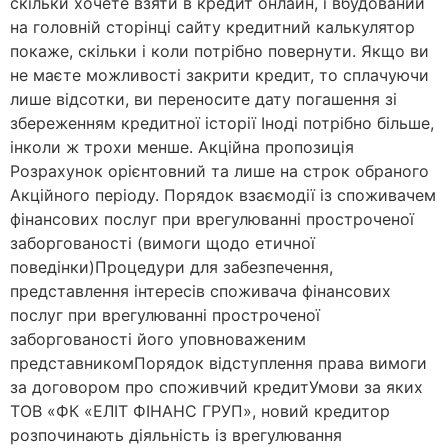
скільки хочете взяти в кредит онлайн, і вбудований
на головній сторінці сайту кредитний калькулятор
покаже, скільки і коли потрібно повернути. Якщо ви
не маєте можливості закрити кредит, то сплачуючи
лише відсотки, ви переносите дату погашення зі
збереженням кредитної історії Іноді потрібно більше,
інколи ж трохи менше. Акційна пропозиція
Розрахунок орієнтовний та лише на строк обраного
Акційного періоду. Порядок взаємодії із споживачем
фінансових послуг при врегулюванні простроченої
заборгованості (вимоги щодо етичної
поведінки)Процедури для забезпечення,
представлення інтересів споживача фінансових
послуг при врегулюванні простроченої
заборгованості його уповноваженим
представникомПорядок відступлення права вимоги
за договором про споживчий кредитУмови за яких
ТОВ «ФК «ЕЛІТ ФІНАНС ГРУП», новий кредитор
розпочинають діяльність із врегулювання